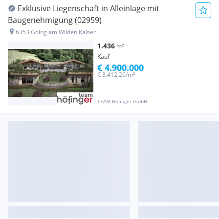
Exklusive Liegenschaft in Alleinlage mit
Baugenehmigung (02959)
6353 Going am Wilden Kaiser
1.436
m²
Kauf
€ 4.900.000
€ 3.412,26/m²
TEAM Höfinger GmbH