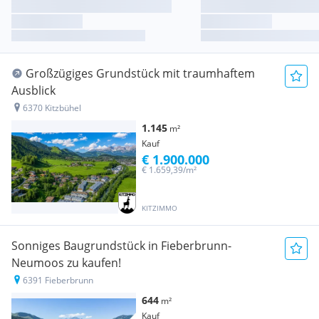
Großzügiges Grundstück mit traumhaftem
Ausblick
6370 Kitzbühel
1.145
m²
Kauf
€ 1.900.000
€ 1.659,39/m²
KITZIMMO
Sonniges Baugrundstück in Fieberbrunn-
Neumoos zu kaufen!
6391 Fieberbrunn
644
m²
Kauf