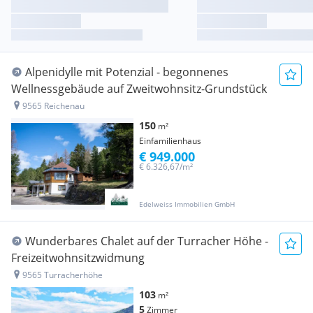
Alpenidylle mit Potenzial - begonnenes
Wellnessgebäude auf Zweitwohnsitz-Grundstück
9565 Reichenau
150
m²
Einfamilienhaus
€ 949.000
€ 6.326,67/m²
Edelweiss Immobilien GmbH
Wunderbares Chalet auf der Turracher Höhe -
Freizeitwohnsitzwidmung
9565 Turracherhöhe
103
m²
5
Zimmer