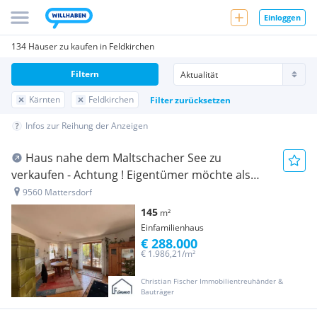
Einloggen
134 Häuser zu kaufen in Feldkirchen
Filtern
Kärnten
Feldkirchen
Filter zurücksetzen
Infos zur Reihung der Anzeigen
Haus nahe dem Maltschacher See zu
verkaufen - Achtung ! Eigentümer möchte als
Mieter im Haus bleiben
9560 Mattersdorf
145
m²
Einfamilienhaus
€ 288.000
€ 1.986,21/m²
Christian Fischer Immobilientreuhänder &
Bauträger