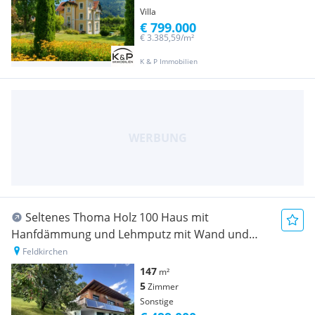
Villa
€ 799.000
€ 3.385,59/m²
K & P Immobilien
Seltenes Thoma Holz 100 Haus mit
Hanfdämmung und Lehmputz mit Wand und
Bodenheizung - zu verkaufen für EUR 499 000.-
Feldkirchen
147
m²
5
Zimmer
Sonstige