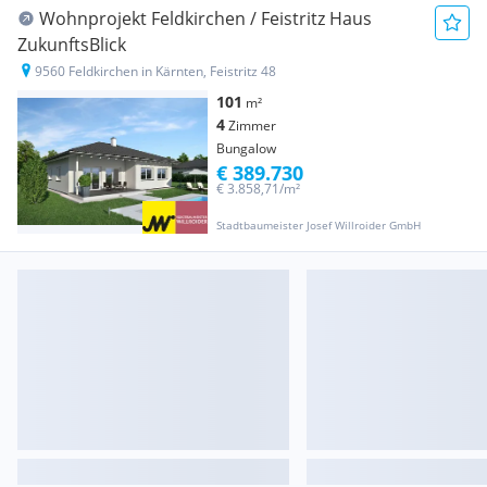
Wohnprojekt Feldkirchen / Feistritz Haus
ZukunftsBlick
9560 Feldkirchen in Kärnten, Feistritz 48
101
m²
4
Zimmer
Bungalow
€ 389.730
€ 3.858,71/m²
Stadtbaumeister Josef Willroider GmbH