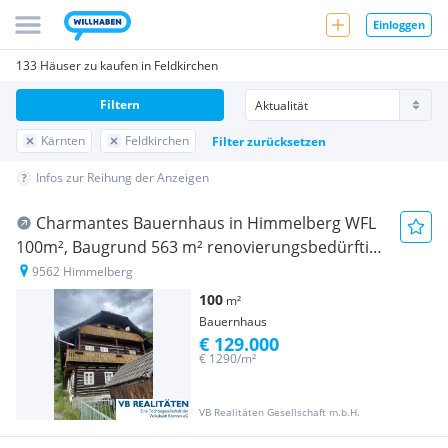
Einloggen
133 Häuser zu kaufen in Feldkirchen
Filtern
Kärnten
Feldkirchen
Filter zurücksetzen
Infos zur Reihung der Anzeigen
Charmantes Bauernhaus in Himmelberg WFL
100m², Baugrund 563 m² renovierungsbedürftig,
EUR 129.000
9562 Himmelberg
100
m²
Bauernhaus
€ 129.000
€ 1290/m²
VB Realitäten Gesellschaft m.b.H.