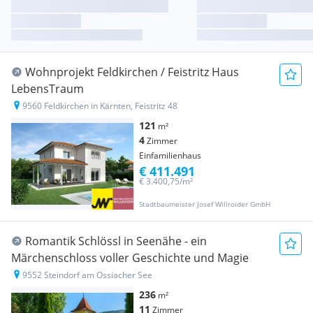
Wohnprojekt Feldkirchen / Feistritz Haus
LebensTraum
9560 Feldkirchen in Kärnten, Feistritz 48
121
m²
4
Zimmer
Einfamilienhaus
€ 411.491
€ 3.400,75/m²
Stadtbaumeister Josef Willroider GmbH
Romantik Schlössl in Seenähe - ein
Märchenschloss voller Geschichte und Magie
9552 Steindorf am Ossiacher See
236
m²
11
Zimmer