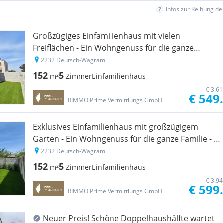
Infos zur Reihung d
Großzügiges Einfamilienhaus mit vielen
Freiflächen - Ein Wohngenuss für die ganze
Familie - 5 Zimmer - Ziegelmassiv - Pv-
2232 Deutsch-Wagram
Vorbereitung - uvm.
152
5
m²
Zimmer
Einfamilienhaus
€ 3.6
€ 549
RIMMO Prime Vermittlungs GmbH
Exklusives Einfamilienhaus mit großzügigem
Garten - Ein Wohngenuss für die ganze Familie - 5
Zimmer - Viele Freiflächen - Ziegelmassiv - Pv-
2232 Deutsch-Wagram
Vorbereitung - uvm.
152
5
m²
Zimmer
Einfamilienhaus
€ 3.9
€ 599
RIMMO Prime Vermittlungs GmbH
Neuer Preis! Schöne Doppelhaushälfte wartet