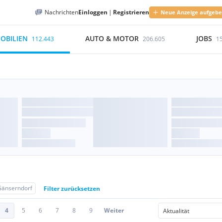
Nachrichten
Einloggen
|
Registrieren
Neue Anzeige aufgeb
OBILIEN
AUTO & MOTOR
JOBS
112.443
206.605
1
Gänserndorf
Filter zurücksetzen
4
5
6
7
8
9
Weiter