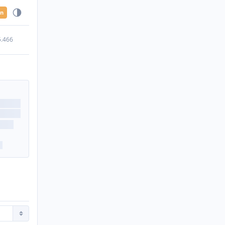
en
5.466