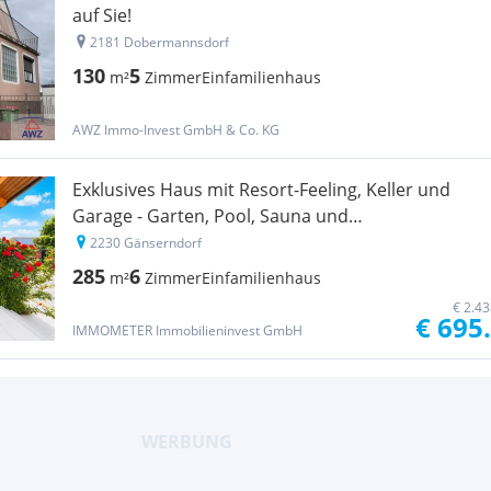
auf Sie!
2181 Dobermannsdorf
130
5
m²
Zimmer
Einfamilienhaus
AWZ Immo-Invest GmbH & Co. KG
Exklusives Haus mit Resort-Feeling, Keller und
Garage - Garten, Pool, Sauna und
Wellnessbereich
2230 Gänserndorf
285
6
m²
Zimmer
Einfamilienhaus
€ 2.4
€ 695
IMMOMETER Immobilieninvest GmbH