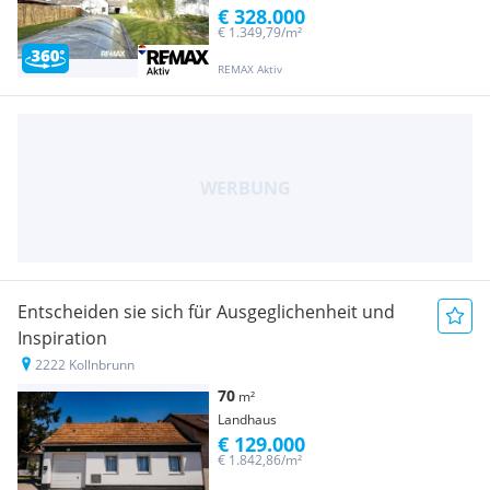
€ 328.000
€ 1.349,79/m²
REMAX Aktiv
Entscheiden sie sich für Ausgeglichenheit und
Inspiration
2222 Kollnbrunn
70
m²
Landhaus
€ 129.000
€ 1.842,86/m²