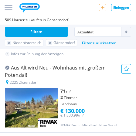
Einloggen
509 Häuser zu kaufen in Gänserndorf
Filtern
Niederösterreich
Gänserndorf
Filter zurücksetzen
Infos zur Reihung der Anzeigen
Aus Alt wird Neu - Wohnhaus mit großem
Potenzial!
2225 Zistersdorf
71
m²
2
Zimmer
Landhaus
€ 130.000
€ 1.830,99/m²
REMAX Best in Mistelbach Nuva GmbH