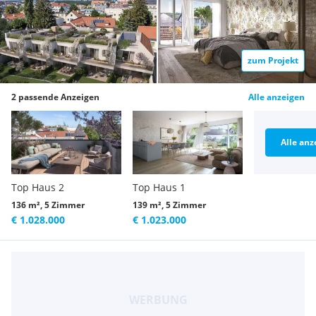
zum Projekt
2 passende Anzeigen
Alle anzeigen
Alle anz
Top Haus 2
Top Haus 1
136 m², 5 Zimmer
139 m², 5 Zimmer
€ 1.028.000
€ 1.023.000