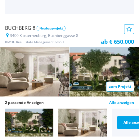
BUCHBERG 8
Neubauprojekt
3400 Klosterneuburg, Buchberggasse 8
ab € 650.000
RIWOG Real Estate Management GmbH
zum Projekt
2 passende Anzeigen
Alle anzeigen
Alle anz