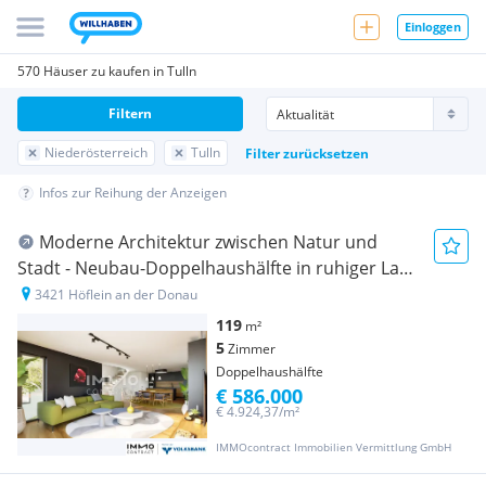
Einloggen
570 Häuser zu kaufen in Tulln
Filtern
Niederösterreich
Tulln
Filter zurücksetzen
Infos zur Reihung der Anzeigen
Moderne Architektur zwischen Natur und
Stadt - Neubau-Doppelhaushälfte in ruhiger Lage
nahe Wien
3421 Höflein an der Donau
119
m²
5
Zimmer
Doppelhaushälfte
€ 586.000
€ 4.924,37/m²
IMMOcontract Immobilien Vermittlung GmbH