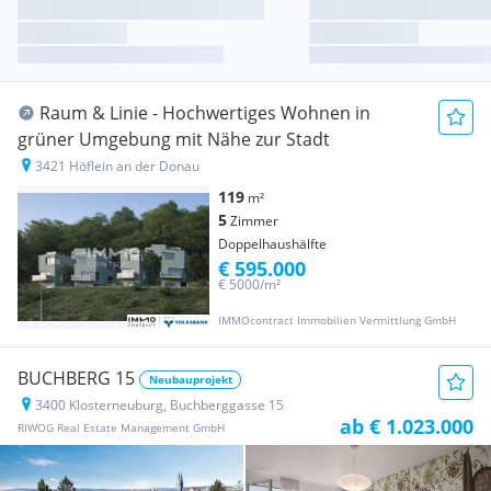
Raum & Linie - Hochwertiges Wohnen in
grüner Umgebung mit Nähe zur Stadt
3421 Höflein an der Donau
119
m²
5
Zimmer
Doppelhaushälfte
€ 595.000
€ 5000/m²
IMMOcontract Immobilien Vermittlung GmbH
BUCHBERG 15
Neubauprojekt
3400 Klosterneuburg, Buchberggasse 15
ab € 1.023.000
RIWOG Real Estate Management GmbH