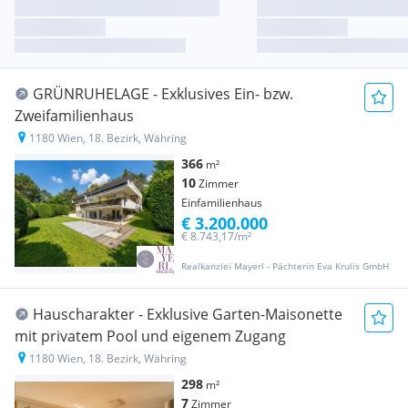
GRÜNRUHELAGE - Exklusives Ein- bzw.
Zweifamilienhaus
1180 Wien, 18. Bezirk, Währing
366
m²
10
Zimmer
Einfamilienhaus
€ 3.200.000
€ 8.743,17/m²
Realkanzlei Mayerl - Pächterin Eva Krulis GmbH
Hauscharakter - Exklusive Garten-Maisonette
mit privatem Pool und eigenem Zugang
1180 Wien, 18. Bezirk, Währing
298
m²
7
Zimmer