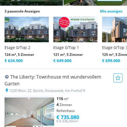
3 passende Anzeigen
Alle anzeigen
Etage 0/Top 2
Etage 0/Top 1
Etage 0/Top 
124 m², 5 Zimmer
121 m², 5 Zimmer
125 m², 5 Zim
€ 634.900
€ 649.000
€ 699.000
The Liberty: Townhouse mit wundervollem
Garten
1220 Wien, 22. Bezirk, Donaustadt, Am Freihof 9
116
m²
4
Zimmer
Reihenhaus
€ 735.080
€ 6.336,90/m²