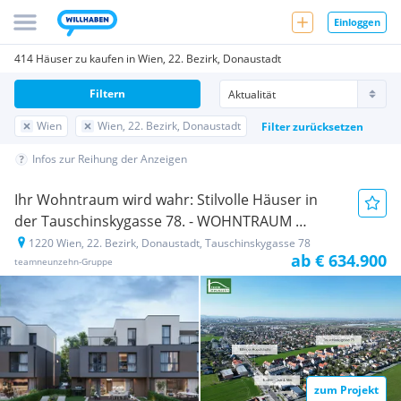
Einloggen
414 Häuser zu kaufen in Wien, 22. Bezirk, Donaustadt
Filtern
Wien
Wien, 22. Bezirk, Donaustadt
Filter zurücksetzen
Infos zur Reihung der Anzeigen
Ihr Wohntraum wird wahr: Stilvolle Häuser in
der Tauschinskygasse 78. - WOHNTRAUM
1220 Wien, 22. Bezirk, Donaustadt, Tauschinskygasse 78
Neubauprojekt
ab € 634.900
teamneunzehn-Gruppe
zum Projekt