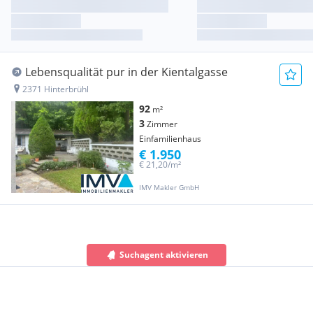
Lebensqualität pur in der Kientalgasse
2371 Hinterbrühl
92
m²
3
Zimmer
Einfamilienhaus
€ 1.950
€ 21,20/m²
IMV Makler GmbH
Suchagent aktivieren