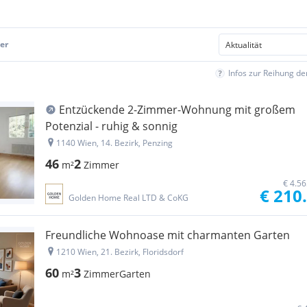
er
Infos zur Reihung d
Entzückende 2-Zimmer-Wohnung mit großem
Potenzial - ruhig & sonnig
1140 Wien, 14. Bezirk, Penzing
46
2
m²
Zimmer
€ 4.5
€ 210
Golden Home Real LTD & CoKG
Freundliche Wohnoase mit charmanten Garten
1210 Wien, 21. Bezirk, Floridsdorf
60
3
m²
Zimmer
Garten