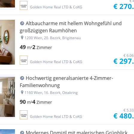
€ 
€ 270
Golden Home Real LTD & CoKG
Altbaucharme mit hellem Wohngefühl und
großzügigen Raumhöhen
1200 Wien, 20. Bezirk, Brigittenau
49
2
m²
Zimmer
€ 6.0
€ 297
Golden Home Real LTD & CoKG
Hochwertig generalsanierte 4-Zimmer-
Familienwohnung
1160 Wien, 16. Bezirk, Ottakring
90
4
m²
Zimmer
€ 5.3
€ 480
Golden Home Real LTD & CoKG
Modernes Domizil mit malerischen Grünblick