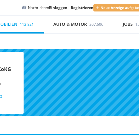
Nachrichten
Einloggen
|
Registrieren
Neue Anzeige aufgeb
OBILIEN
AUTO & MOTOR
JOBS
112.821
207.606
1
CoKG
n
00