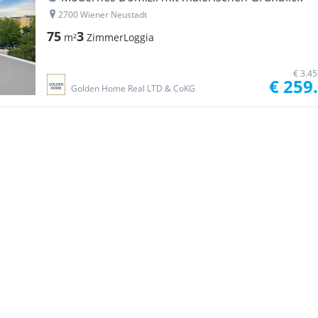
2700 Wiener Neustadt
75
3
m²
Zimmer
Loggia
€ 3.4
€ 259
Golden Home Real LTD & CoKG