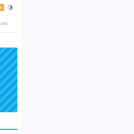
en
5.642