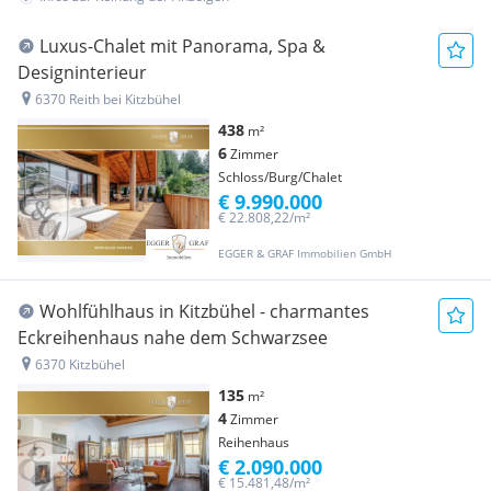
Luxus-Chalet mit Panorama, Spa &
Designinterieur
6370 Reith bei Kitzbühel
438
m²
6
Zimmer
Schloss/Burg/Chalet
€ 9.990.000
€ 22.808,22/m²
EGGER & GRAF Immobilien GmbH
Wohlfühlhaus in Kitzbühel - charmantes
Eckreihenhaus nahe dem Schwarzsee
6370 Kitzbühel
135
m²
4
Zimmer
Reihenhaus
€ 2.090.000
€ 15.481,48/m²