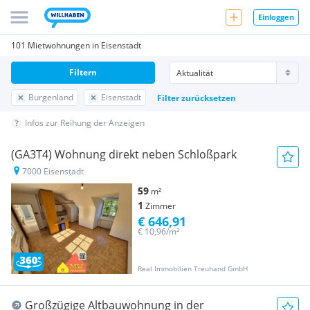
Einloggen
101 Mietwohnungen in Eisenstadt
Filtern
Burgenland
Eisenstadt
Filter zurücksetzen
Infos zur Reihung der Anzeigen
(GA3T4) Wohnung direkt neben Schloßpark
7000 Eisenstadt
59
m²
1
Zimmer
€ 646,91
€ 10,96/m²
Real Immobilien Treuhand GmbH
Großzügige Altbauwohnung in der