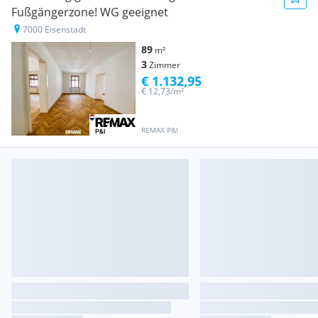
Fußgängerzone! WG geeignet
7000 Eisenstadt
89
m²
3
Zimmer
€ 1.132,95
€ 12,73/m²
REMAX P&I