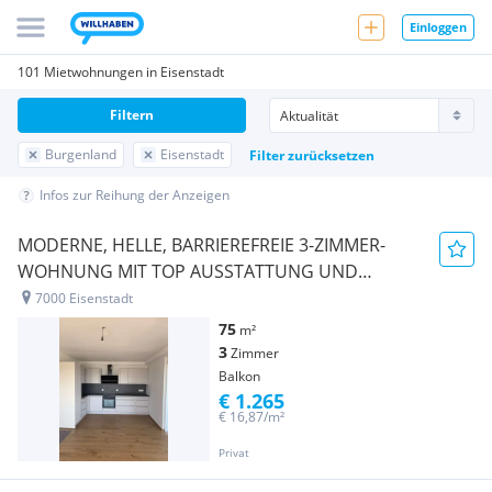
Einloggen
101 Mietwohnungen in Eisenstadt
Filtern
Burgenland
Eisenstadt
Filter zurücksetzen
Infos zur Reihung der Anzeigen
MODERNE, HELLE, BARRIEREFREIE 3-ZIMMER-
WOHNUNG MIT TOP AUSSTATTUNG UND
PANORAMABALKON ZENTRUMSNAH UND
7000 Eisenstadt
PROVISIONFREI ZU VERMIETEN!
75
m²
3
Zimmer
Balkon
€ 1.265
€ 16,87/m²
Privat