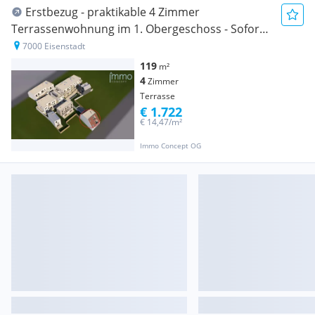
Erstbezug - praktikable 4 Zimmer
Terrassenwohnung im 1. Obergeschoss - Sofort
beziehbar mitten in Eisenstadt
7000 Eisenstadt
119
m²
4
Zimmer
Terrasse
€ 1.722
€ 14,47/m²
Immo Concept OG