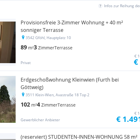
Infos zur Reihung d
Provisionsfreie 3-Zimmer Wohnung + 40 m²
sonniger Terrasse
3542 Gföhl, Hauptplatz 10
89
3
m²
Zimmer
Terrasse
€ 1
€
Privat
Erdgeschoßwohnung Kleinwien (Furth bei
Göttweig)
3511 Klein-Wien, Avastraße 18 Top 2
102
4
m²
Zimmer
Terrasse
€ 1
€ 1.49
Gewerblicher Anbieter
(reserviert) STUDENTEN-INNEN-WOHNUNG 58 m²