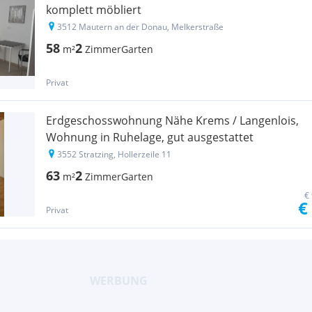
komplett möbliert
3512 Mautern an der Donau, Melkerstraße
58
2
m²
Zimmer
Garten
Privat
Erdgeschosswohnung Nähe Krems / Langenlois,
Wohnung in Ruhelage, gut ausgestattet
3552 Stratzing, Hollerzeile 11
63
2
m²
Zimmer
Garten
€
€
Privat