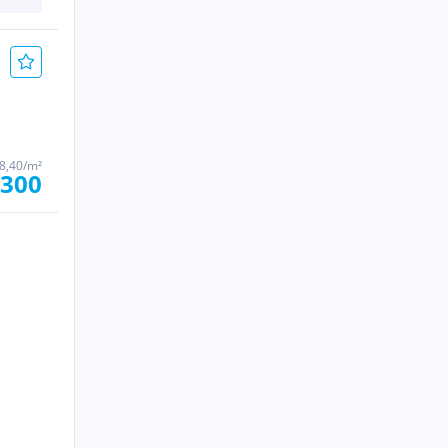
8,40/m²
.300