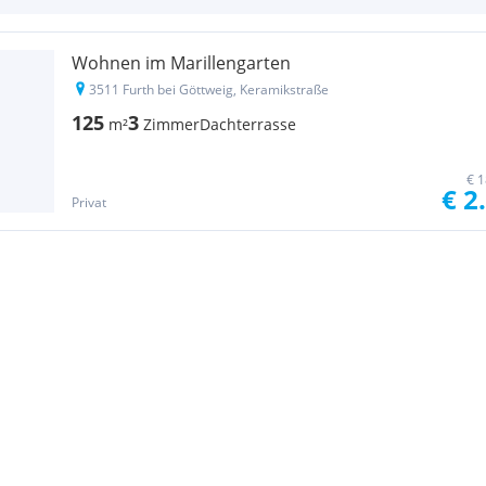
Wohnen im Marillengarten
3511 Furth bei Göttweig, Keramikstraße
125
3
m²
Zimmer
Dachterrasse
€ 1
€ 2
Privat