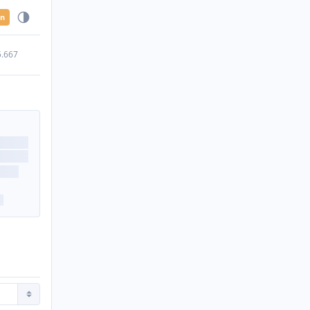
en
5.667