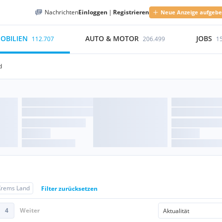
Nachrichten
Einloggen
|
Registrieren
Neue Anzeige aufgeb
OBILIEN
AUTO & MOTOR
JOBS
112.707
206.499
1
d
Krems Land
Filter zurücksetzen
4
Weiter