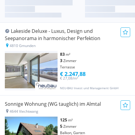
Lakeside Deluxe - Luxus, Design und
Seepanorama in harmonischer Perfektion
4810 Gmunden
83
m²
3
Zimmer
Terrasse
€ 2.247,88
€ 27,08/m²
NEU-BAU Invest und Management GmbH
Sonnige Wohnung (WG tauglich) im Almtal
4644 Viechtwang
125
m²
5
Zimmer
Balkon, Garten