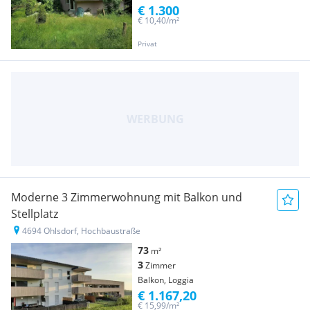
€ 1.300
€ 10,40/m²
Privat
Moderne 3 Zimmerwohnung mit Balkon und
Stellplatz
4694 Ohlsdorf, Hochbaustraße
73
m²
3
Zimmer
Balkon, Loggia
€ 1.167,20
€ 15,99/m²