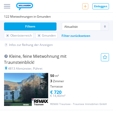
Einloggen
122 Mietwohnungen in Gmunden
Filtern
Oberösterreich
Gmunden
Filter zurücksetzen
Infos zur Reihung der Anzeigen
Kleine, feine Mietwohnung mit
Traunsteinblick!
4813 Altmünster, Pühret
50
m²
3
Zimmer
Terrasse
€ 720
€ 14,40/m²
REMAX Traunsee - Traunsee Immobilien GmbH