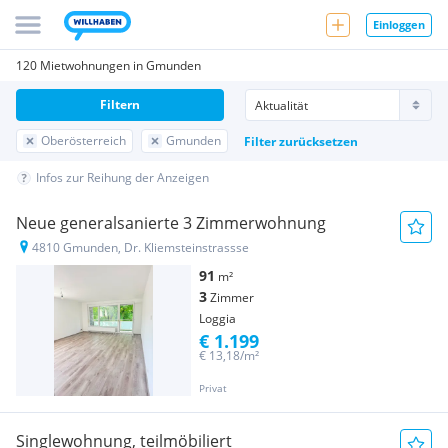
Einloggen
120 Mietwohnungen in Gmunden
Filtern
Oberösterreich
Gmunden
Filter zurücksetzen
Infos zur Reihung der Anzeigen
Neue generalsanierte 3 Zimmerwohnung
4810 Gmunden, Dr. Kliemsteinstrassse
91
m²
3
Zimmer
Loggia
€ 1.199
€ 13,18/m²
Privat
Singlewohnung, teilmöbiliert