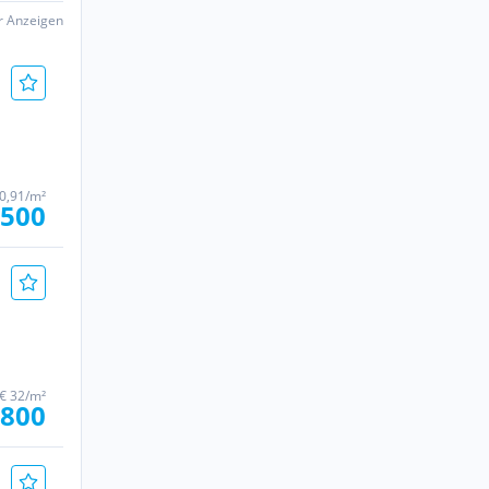
er Anzeigen
0,91/m²
.500
€ 32/m²
.800