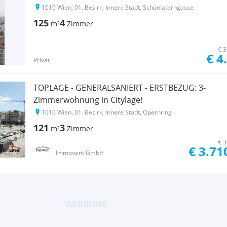
1010 Wien, 01. Bezirk, Innere Stadt, Schönlaterngasse
125
4
m²
Zimmer
€ 3
€ 4
Privat
TOPLAGE - GENERALSANIERT - ERSTBEZUG: 3-
Zimmerwohnung in Citylage!
1010 Wien, 01. Bezirk, Innere Stadt, Opernring
121
3
m²
Zimmer
€ 3
€ 3.71
Immovent GmbH