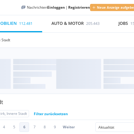
Nachrichten
Einloggen
|
Registrieren
Neue Anzeige aufgeb
OBILIEN
AUTO & MOTOR
JOBS
112.481
205.443
1
e Stadt
dt
irk, Innere Stadt
Filter zurücksetzen
4
5
6
7
8
9
Weiter