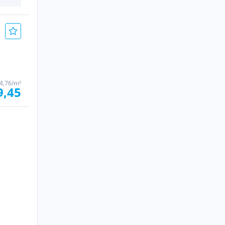
4,76/m²
9,45