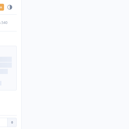
en
5.540