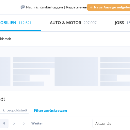
Nachrichten
Einloggen
|
Registrieren
Neue Anzeige aufgeb
OBILIEN
AUTO & MOTOR
JOBS
112.621
207.007
1
ldstadt
adt
irk, Leopoldstadt
Filter zurücksetzen
4
5
6
Weiter