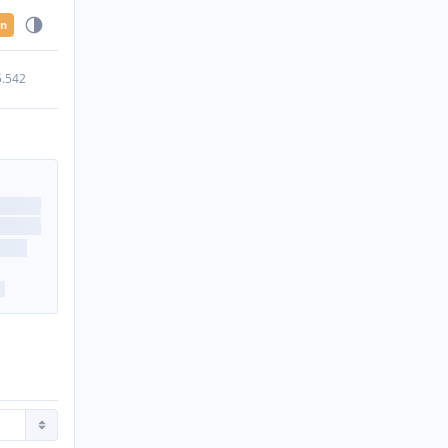
en
5.542