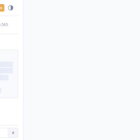
en
5.565