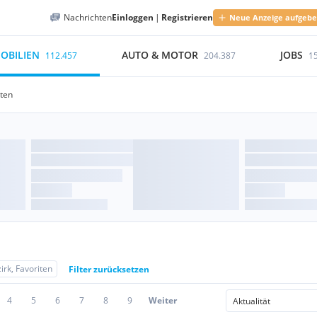
Nachrichten
Einloggen
|
Registrieren
Neue Anzeige aufgeb
OBILIEN
AUTO & MOTOR
JOBS
112.457
204.387
1
iten
irk, Favoriten
Filter zurücksetzen
4
5
6
7
8
9
Weiter