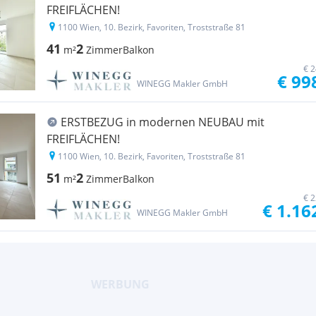
FREIFLÄCHEN!
1100 Wien, 10. Bezirk, Favoriten, Troststraße 81
41
2
m²
Zimmer
Balkon
€ 2
€ 99
WINEGG Makler GmbH
ERSTBEZUG in modernen NEUBAU mit
FREIFLÄCHEN!
1100 Wien, 10. Bezirk, Favoriten, Troststraße 81
51
2
m²
Zimmer
Balkon
€ 2
€ 1.16
WINEGG Makler GmbH