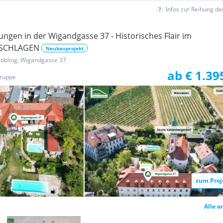
Infos zur Reihung d
ngen in der Wigandgasse 37 - Historisches Flair im
 ZUSCHLAGEN
Neubauprojekt
Döbling, Wigandgasse 37
ab € 1.39
ruppe
zum Proj
Alle a