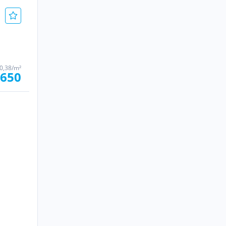
0,38/m²
.650