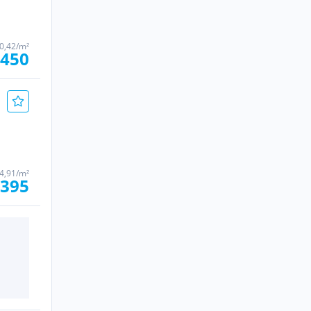
0,42/m²
.450
4,91/m²
.395