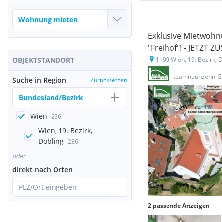
Exklusive Mietwohnu
"Freihof"! - JETZT
OBJEKTSTANDORT
1190 Wien, 19. Bezirk, 
teamneunzehn-G
Suche in Region
Zurücksetzen
Bundesland/Bezirk
Wien
236
Wien, 19. Bezirk,
Döbling
236
oder
direkt nach Orten
PLZ/Ort eingeben
2 passende Anzeigen