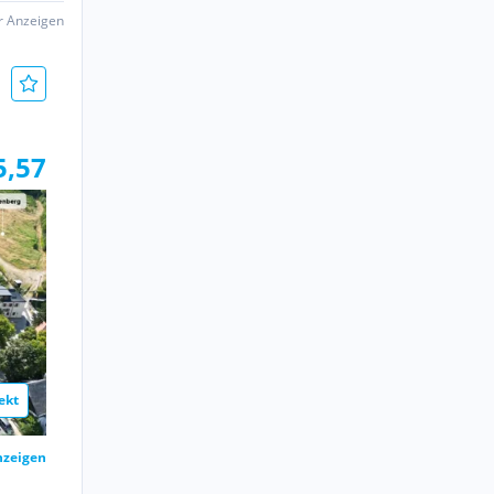
er Anzeigen
5,57
ekt
nzeigen