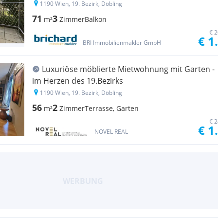
1190 Wien, 19. Bezirk, Döbling
71
3
m²
Zimmer
Balkon
€ 2
€ 1
BRI Immobilienmakler GmbH
Luxuriöse möblierte Mietwohnung mit Garten -
im Herzen des 19.Bezirks
1190 Wien, 19. Bezirk, Döbling
56
2
m²
Zimmer
Terrasse, Garten
€ 2
€ 1
NOVEL REAL