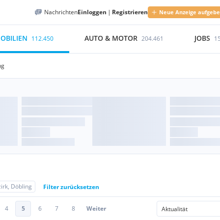
Nachrichten
Einloggen
|
Registrieren
Neue Anzeige aufgeb
OBILIEN
AUTO & MOTOR
JOBS
112.450
204.461
1
ng
irk, Döbling
Filter zurücksetzen
4
5
6
7
8
Weiter