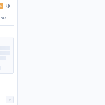
en
5.589