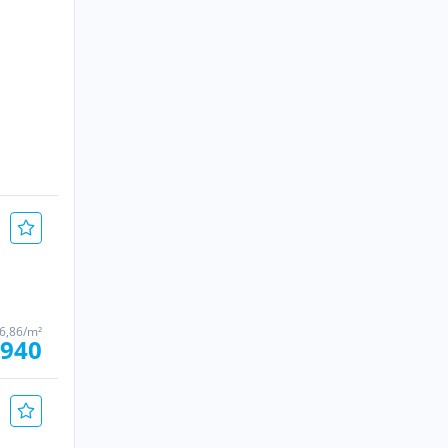
6,86/m²
 940