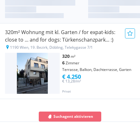
320m² Wohnung mit kl. Garten / for expat-kids:
close to ... and for dogs: Türkenschanzpark... :)
1190 Wien, 19. Bezirk, Döbling, Telekygasse 7/1
320
m²
6
Zimmer
Terrasse, Balkon, Dachterrasse, Garten
€ 4.250
€ 13,28/m²
Privat
Suchagent aktivieren