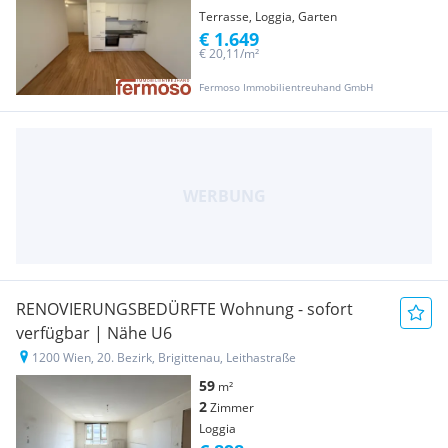
Terrasse, Loggia, Garten
€ 1.649
€ 20,11/m²
Fermoso Immobilientreuhand GmbH
RENOVIERUNGSBEDÜRFTE Wohnung - sofort
verfügbar | Nähe U6
1200 Wien, 20. Bezirk, Brigittenau, Leithastraße
59
m²
2
Zimmer
Loggia