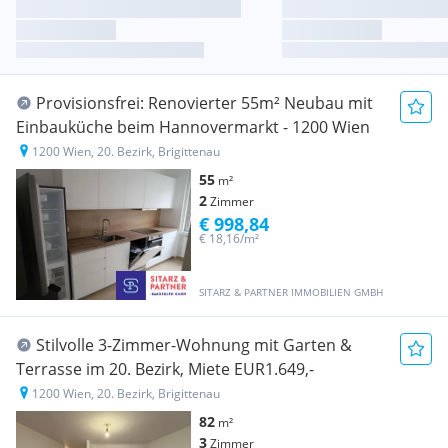
Provisionsfrei: Renovierter 55m² Neubau mit
Einbauküche beim Hannovermarkt - 1200 Wien
1200 Wien, 20. Bezirk, Brigittenau
55
m²
2
Zimmer
€ 998,84
€ 18,16/m²
SITARZ & PARTNER IMMOBILIEN GMBH
Stilvolle 3-Zimmer-Wohnung mit Garten &
Terrasse im 20. Bezirk, Miete EUR1.649,-
1200 Wien, 20. Bezirk, Brigittenau
82
m²
3
Zimmer