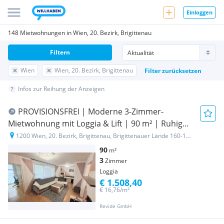
Einloggen
148 Mietwohnungen in Wien, 20. Bezirk, Brigittenau
Filtern
Wien
Wien, 20. Bezirk, Brigittenau
Filter zurücksetzen
Infos zur Reihung der Anzeigen
PROVISIONSFREI | Moderne 3-Zimmer-
Mietwohnung mit Loggia & Lift | 90 m² | Ruhige
Lage | Top Grundriss
1200 Wien, 20. Bezirk, Brigittenau, Brigittenauer Lände 160-162/1
90
m²
3
Zimmer
Loggia
€ 1.508,40
€ 16,76/m²
Revide GmbH