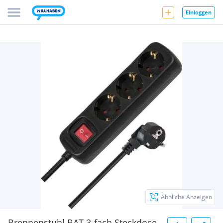
Einloggen
Ähnliche Anzeigen
Brennenstuhl BAT 3-fach Steckdose