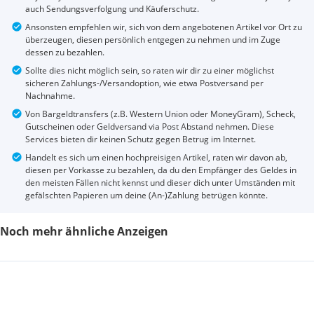
auch Sendungsverfolgung und Käuferschutz.
Ansonsten empfehlen wir, sich von dem angebotenen Artikel vor Ort zu
überzeugen, diesen persönlich entgegen zu nehmen und im Zuge
dessen zu bezahlen.
Sollte dies nicht möglich sein, so raten wir dir zu einer möglichst
sicheren Zahlungs-/Versandoption, wie etwa Postversand per
Nachnahme.
Von Bargeldtransfers (z.B. Western Union oder MoneyGram), Scheck,
Gutscheinen oder Geldversand via Post Abstand nehmen. Diese
Services bieten dir keinen Schutz gegen Betrug im Internet.
Handelt es sich um einen hochpreisigen Artikel, raten wir davon ab,
diesen per Vorkasse zu bezahlen, da du den Empfänger des Geldes in
den meisten Fällen nicht kennst und dieser dich unter Umständen mit
gefälschten Papieren um deine (An-)Zahlung betrügen könnte.
Noch mehr ähnliche Anzeigen