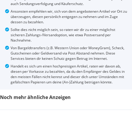
auch Sendungsverfolgung und Käuferschutz.
Ansonsten empfehlen wir, sich von dem angebotenen Artikel vor Ort zu
überzeugen, diesen persönlich entgegen zu nehmen und im Zuge
dessen zu bezahlen.
Sollte dies nicht möglich sein, so raten wir dir zu einer möglichst
sicheren Zahlungs-/Versandoption, wie etwa Postversand per
Nachnahme.
Von Bargeldtransfers (z.B. Western Union oder MoneyGram), Scheck,
Gutscheinen oder Geldversand via Post Abstand nehmen. Diese
Services bieten dir keinen Schutz gegen Betrug im Internet.
Handelt es sich um einen hochpreisigen Artikel, raten wir davon ab,
diesen per Vorkasse zu bezahlen, da du den Empfänger des Geldes in
den meisten Fällen nicht kennst und dieser dich unter Umständen mit
gefälschten Papieren um deine (An-)Zahlung betrügen könnte.
Noch mehr ähnliche Anzeigen