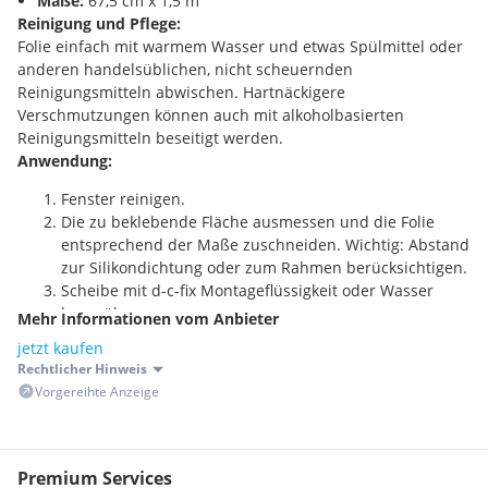
Maße:
67,5 cm x 1,5 m
Reinigung und Pflege:
Folie einfach mit warmem Wasser und etwas Spülmittel oder
anderen handelsüblichen, nicht scheuernden
Reinigungsmitteln abwischen. Hartnäckigere
Verschmutzungen können auch mit alkoholbasierten
Reinigungsmitteln beseitigt werden.
Anwendung:
Fenster reinigen.
Die zu beklebende Fläche ausmessen und die Folie
entsprechend der Maße zuschneiden. Wichtig: Abstand
zur Silikondichtung oder zum Rahmen berücksichtigen.
Scheibe mit d-c-fix Montageflüssigkeit oder Wasser
besprühen.
Mehr Informationen vom Anbieter
Rückseitenpapier langsam ? an der Ecke beginnend ?
jetzt kaufen
abziehen.
Rechtlicher Hinweis
Klebende Seite der Folie mit d-c-fix Montageflüssigkeit
Vorgereihte Anzeige
oder Wasser besprühen.
Folie auf Glasfläche positionieren.
Wasser ausrakeln.
Premium Services