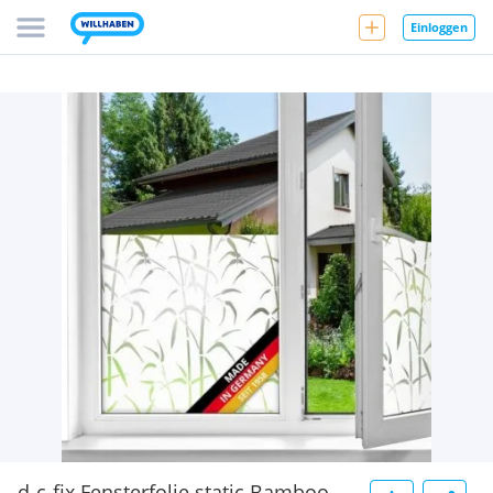
Einloggen
d-c-fix Fensterfolie static Bamboo,