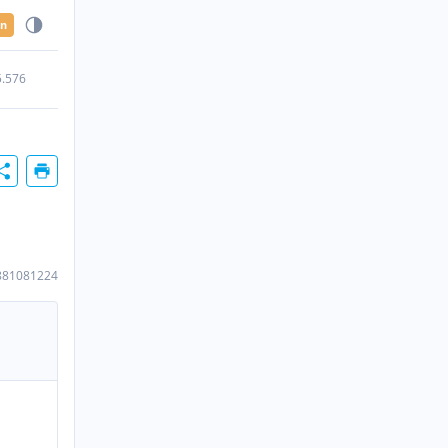
en
5.576
881081224