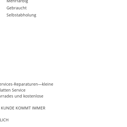
Mehrfarbig
Gebraucht
Selbstabholung
ervices-Reparaturen—kleine
atten Service
hrrades und kostenlose
ER KUNDE KOMMT IMMER
LICH