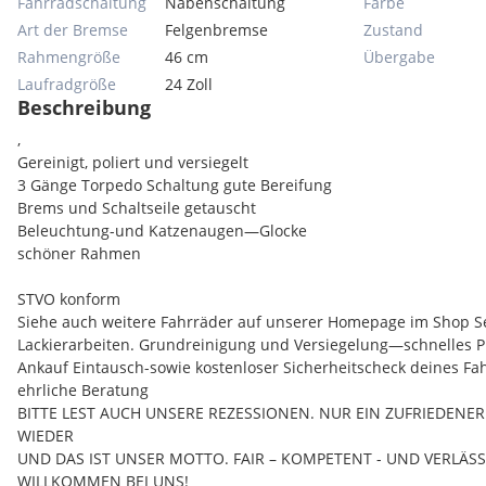
Fahrradschaltung
Nabenschaltung
Farbe
Art der Bremse
Felgenbremse
Zustand
Rahmengröße
46 cm
Übergabe
Laufradgröße
24 Zoll
Beschreibung
,
Gereinigt, poliert und versiegelt
3 Gänge Torpedo Schaltung gute Bereifung
Brems und Schaltseile getauscht
Beleuchtung-und Katzenaugen—Glocke
schöner Rahmen
STVO konform
Siehe auch weitere Fahrräder auf unserer Homepage im Shop S
Lackierarbeiten. Grundreinigung und Versiegelung—schnelles Pl
Ankauf Eintausch-sowie kostenloser Sicherheitscheck deines Fa
ehrliche Beratung
BITTE LEST AUCH UNSERE REZESSIONEN. NUR EIN ZUFRIEDEN
WIEDER
UND DAS IST UNSER MOTTO. FAIR – KOMPETENT - UND VERLÄSS
WILLKOMMEN BEI UNS!