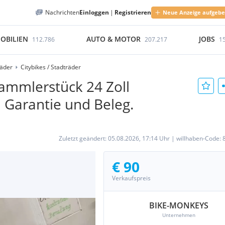
Nachrichten
Einloggen
|
Registrieren
Neue Anzeige aufgeb
OBILIEN
AUTO & MOTOR
JOBS
112.786
207.217
1
räder
Citybikes / Stadträder
Sammlerstück 24 Zoll
Garantie und Beleg.
Zuletzt geändert:
05.08.2026, 17:14 Uhr
|
willhaben-Code:
€ 90
Verkaufspreis
BIKE-MONKEYS
Unternehmen