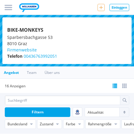
Einloggen
BIKE-MONKEYS
Sparbersbachgasse 53
8010
Graz
Firmenwebsite
Telefon
00436763992051
Angebot
Team
Über uns
16 Anzeigen
Filtern
Bundesland
Zustand
Farbe
Rahmengröße
Laufr