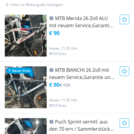
Infos zur Reihung der Anzeigen
MTB Merida 26 Zoll ALU
mit neuem Service,Garantie
und Beleg,Gereinigt,Poliert
€ 90
und Versiegelt
Heute, 11:35 Uhr
8010 Graz
MTB BIANCHI 26 Zoll mit
Neuer Preis
neuem Service,Garantie und
Beleg,Gereinigt,Poliert und
€ 90
€ 120
Versiegelt
Heute, 11:35 Uhr
8010 Graz
Puch Sprint vermtl. aus
den 70 ern / Sammlerstück