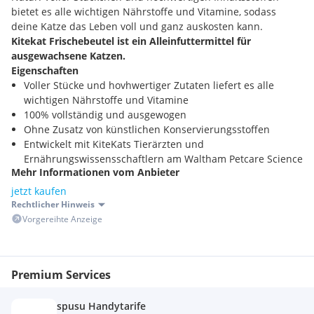
bietet es alle wichtigen Nährstoffe und Vitamine, sodass
deine Katze das Leben voll und ganz auskosten kann.
Kitekat Frischebeutel ist ein Alleinfuttermittel für
ausgewachsene Katzen.
Eigenschaften
Voller Stücke und hovhwertiger Zutaten liefert es alle
wichtigen Nährstoffe und Vitamine
100% vollständig und ausgewogen
Ohne Zusatz von künstlichen Konservierungsstoffen
Entwickelt mit KiteKats Tierärzten und
Ernährungswissensschaftlern am Waltham Petcare Science
Mehr Informationen vom Anbieter
Institute
Hergestellt in Deutschland
jetzt kaufen
Fütterungsempfehlung
Rechtlicher Hinweis
1 Portionsbeutel lässt sich durch 15 - 18 g Trockennahrung
Vorgereihte Anzeige
ersetzen. Berücksichtigen Sie die Kalorien, die von Snacks
stammen. Passen Sie die Fütterungsmenge den Bedürfnissen
Ihrer Katze an. Stellen Sie frisches Trinkwasser bereit. Bitte
Premium Services
bei Zimmertemperatur servieren.
Zusammensetzung
spusu Handytarife
mit Huhn - Zusammensetzung: Fleisch und tierische