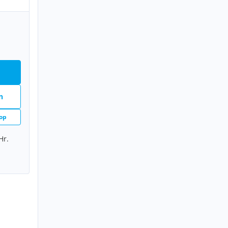
n
op
Hr.