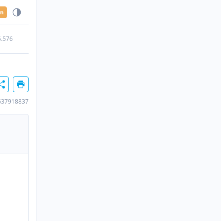
en
5.576
637918837