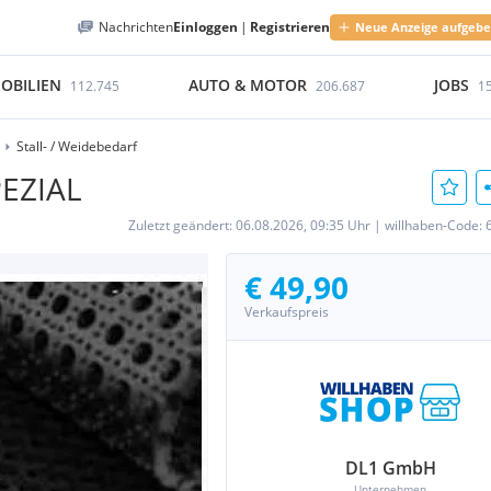
Nachrichten
Einloggen
|
Registrieren
Neue Anzeige aufgeb
OBILIEN
AUTO & MOTOR
JOBS
112.745
206.687
1
Stall- / Weidebedarf
EZIAL
Zuletzt geändert:
06.08.2026, 09:35 Uhr
|
willhaben-Code:
€ 49,90
Verkaufspreis
DL1 GmbH
Unternehmen