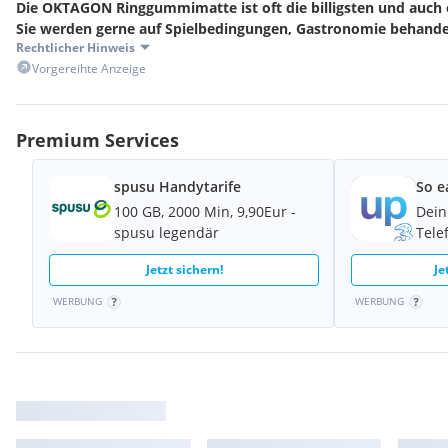
Die OKTAGON Ringgummimatte ist oft die billigsten und auch 
Sie werden gerne auf Spielbedingungen, Gastronomie behande
Rechtlicher Hinweis
verwendet. Hergestellt ist diese Gummimatte aus vulkanisi
Vorgereihte Anzeige
Aussenboxen - Waschplätze-Schlagschutz -Eingangsbereich
Lieferung: ab Lager Fa. DL1 Nußmüller Pachern - Hauptstraße
8075 Hart bei Graz
Premium Services
Zustellung möglich
KONTAKT: Hr. Zenz / Hr. Nußmüller
spusu Handytarife
So e
100 GB, 2000 Min, 9,90Eur -
Dein
spusu legendär
Tele
Jetzt sichern!
Je
WERBUNG
WERBUNG