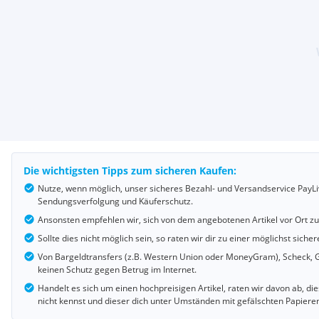
Die wichtigsten Tipps zum sicheren Kaufen:
Nutze, wenn möglich, unser sicheres Bezahl- und Versandservice PayLi
Sendungsverfolgung und Käuferschutz.
Ansonsten empfehlen wir, sich von dem angebotenen Artikel vor Ort z
Sollte dies nicht möglich sein, so raten wir dir zu einer möglichst si
Von Bargeldtransfers (z.B. Western Union oder MoneyGram), Scheck, G
keinen Schutz gegen Betrug im Internet.
Handelt es sich um einen hochpreisigen Artikel, raten wir davon ab, d
nicht kennst und dieser dich unter Umständen mit gefälschten Papiere