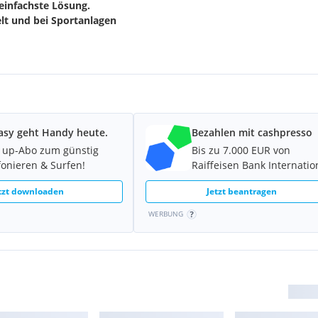
einfachste Lösung.
lt und bei Sportanlagen
ertem Neugummi
 110
asy geht Handy heute.
Bezahlen mit cashpresso
 up-Abo zum günstig
Bis zu 7.000 EUR von
fonieren & Surfen!
Raiffeisen Bank Internatio
tzt downloaden
Jetzt beantragen
WERBUNG