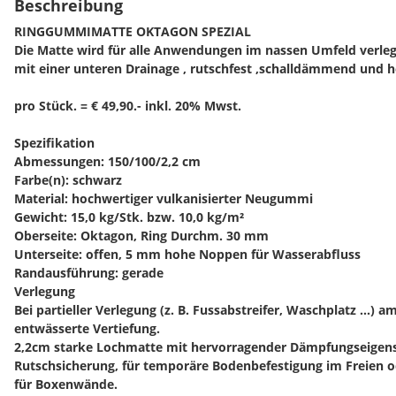
Beschreibung
RINGGUMMIMATTE OKTAGON SPEZIAL
Die Matte wird für alle Anwendungen im nassen Umfeld verlegt 
mit einer unteren Drainage , rutschfest ,schalldämmend und h
pro Stück. = € 49,90.- inkl. 20% Mwst.
Spezifikation
Abmessungen: 150/100/2,2 cm
Farbe(n): schwarz
Material: hochwertiger vulkanisierter Neugummi
Gewicht: 15,0 kg/Stk. bzw. 10,0 kg/m²
Oberseite: Oktagon, Ring Durchm. 30 mm
Unterseite: offen, 5 mm hohe Noppen für Wasserabfluss
Randausführung: gerade
Verlegung
Bei partieller Verlegung (z. B. Fussabstreifer, Waschplatz ...) a
entwässerte Vertiefung.
2,2cm starke Lochmatte mit hervorragender Dämpfungseigensc
Rutschsicherung, für temporäre Bodenbefestigung im Freien o
für Boxenwände.