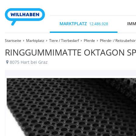
MARKTPLATZ
IMM
12.486.928
Startseite
Marktplatz
Tiere / Tierbedarf
Pferde
Pferde- / Reitzubehör
RINGGUMMIMATTE OKTAGON SP
8075 Hart bei Graz