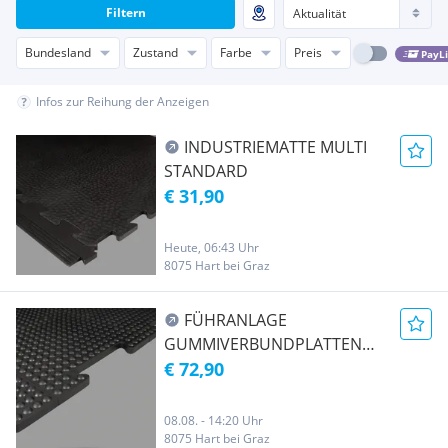
Filtern
Bundesland
Zustand
Farbe
Preis
PayL
Infos zur Reihung der Anzeigen
INDUSTRIEMATTE MULTI
STANDARD
€ 31,90
Heute, 06:43 Uhr
8075 Hart bei Graz
FÜHRANLAGE
GUMMIVERBUNDPLATTEN
KAUTSCHUK
€ 72,90
08.08. - 14:20 Uhr
8075 Hart bei Graz