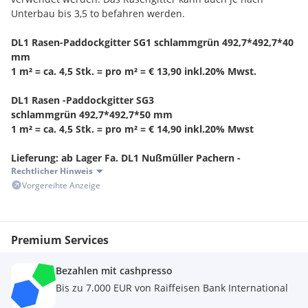
Unterbau bis 3,5 to befahren werden.
DL1 Rasen-Paddockgitter SG1 schlammgrün 492,7*492,7*40
mm
1 m² = ca. 4,5 Stk. = pro m² = € 13,90 inkl.20% Mwst.
DL1 Rasen -Paddockgitter SG3
schlammgrün 492,7*492,7*50 mm
1 m² = ca. 4,5 Stk. = pro m² = € 14,90 inkl.20% Mwst
Lieferung: ab Lager Fa. DL1 Nußmüller Pachern -
Rechtlicher Hinweis
Hauptstraße 110
Vorgereihte Anzeige
8075 Hart bei Graz
Zustellung möglich
KONTAKT: Hr. Zenz / Hr. Nußmüller
Premium Services
Bezahlen mit cashpresso
Bis zu 7.000 EUR von Raiffeisen Bank International