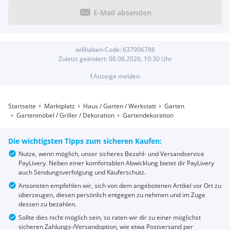
E-Mail absenden
willhaben-Code:
637906786
Zuletzt geändert:
08.08.2026, 10:30
Uhr
!
Anzeige melden
Startseite
Marktplatz
Haus / Garten / Werkstatt
Garten
Gartenmöbel / Griller / Dekoration
Gartendekoration
Die wichtigsten Tipps zum sicheren Kaufen:
Nutze, wenn möglich, unser sicheres Bezahl- und Versandservice
PayLivery. Neben einer komfortablen Abwicklung bietet dir PayLivery
auch Sendungsverfolgung und Käuferschutz.
Ansonsten empfehlen wir, sich von dem angebotenen Artikel vor Ort zu
überzeugen, diesen persönlich entgegen zu nehmen und im Zuge
dessen zu bezahlen.
Sollte dies nicht möglich sein, so raten wir dir zu einer möglichst
sicheren Zahlungs-/Versandoption, wie etwa Postversand per