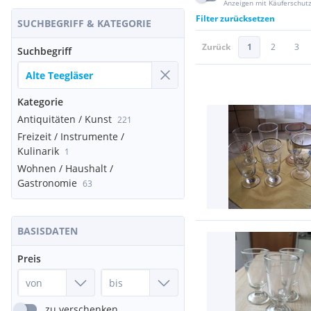
Anzeigen mit Käuferschut
Filter zurücksetzen
SUCHBEGRIFF & KATEGORIE
Zurück
1
2
3
Suchbegriff
Kategorie
Antiquitäten / Kunst
221
Freizeit / Instrumente /
Kulinarik
1
Wohnen / Haushalt /
Gastronomie
63
BASISDATEN
Preis
zu verschenken