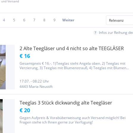
z und Versand
4
5
6
7
8
9
Weiter
Infos zur Reihung d
2 Alte Teegläser und 4 nicht so alte TEEGLÄSER
€ 16
Gesamtpreis € 16.-. 1)Teeglas steht Angela oben. 2) Teeglas mit
Verzierung, 3) Teeglas mit Blumenstrauß, 4) Teeglas mit Blumen
und Blüten, 5) Altes Teeglas steht Zum Andenken oben und hat
Gebrauchsspuren, wegen dem Alter, 6) Altes Teeglas mit blauen...
17.07. - 08:22 Uhr
4443 Maria Neustift
Teeglas 3 Stück dickwandig alte Teegläser
€ 20
Gegen Aufpreis & Vorabüberweisung auch Versand möglich! Bei
Fragen stehe ich Ihnen gerne zur Verfügung!