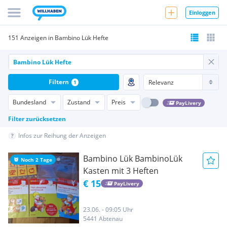
Einloggen
151 Anzeigen in Bambino Lük Hefte
Filtern
1
Bundesland
Zustand
Preis
PayLivery
Filter zurücksetzen
Infos zur Reihung der Anzeigen
Bambino Lük BambinoLük
Noch 2 Tage
Kasten mit 3 Heften
€ 15
PayLivery
23.06. - 09:05 Uhr
5441 Abtenau