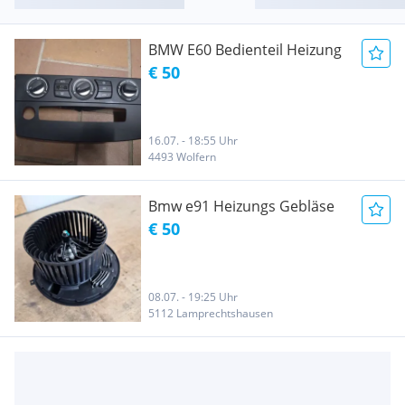
BMW E60 Bedienteil Heizung
€ 50
16.07. - 18:55 Uhr
4493 Wolfern
Bmw e91 Heizungs Gebläse
€ 50
08.07. - 19:25 Uhr
5112 Lamprechtshausen