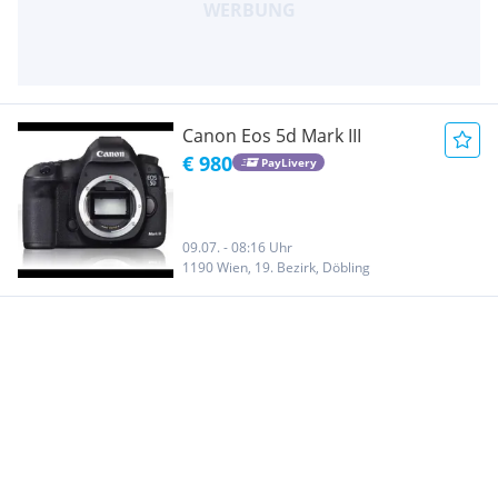
Canon Eos 5d Mark III
€ 980
PayLivery
09.07. - 08:16 Uhr
1190 Wien, 19. Bezirk, Döbling