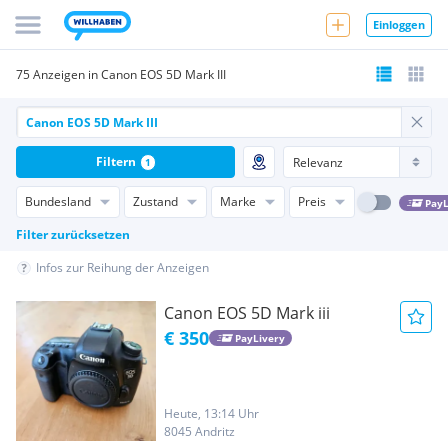
Einloggen
75 Anzeigen in Canon EOS 5D Mark III
Filtern
1
Bundesland
Zustand
Marke
Preis
PayL
Filter zurücksetzen
Infos zur Reihung der Anzeigen
Canon EOS 5D Mark iii
€ 350
PayLivery
Heute, 13:14 Uhr
8045 Andritz