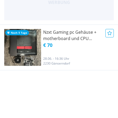
Nzxt Gaming pc Gehäuse +
Noch 5 Tage
motherboard und CPU
kühler
€ 70
28.06. - 16:36 Uhr
2230 Gänserndorf