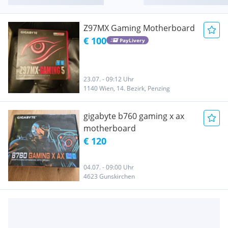
Z97MX Gaming Motherboard
€ 100
PayLivery
23.07. - 09:12 Uhr
1140 Wien, 14. Bezirk, Penzing
gigabyte b760 gaming x ax
motherboard
€ 120
04.07. - 09:00 Uhr
4623 Gunskirchen