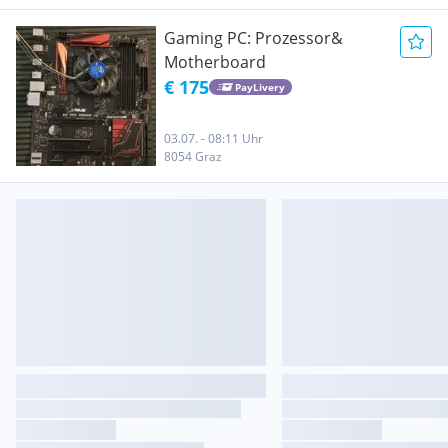
Gaming PC: Prozessor&
Motherboard
€ 175
PayLivery
03.07. - 08:11 Uhr
8054 Graz