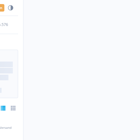
en
5.576
 Versand