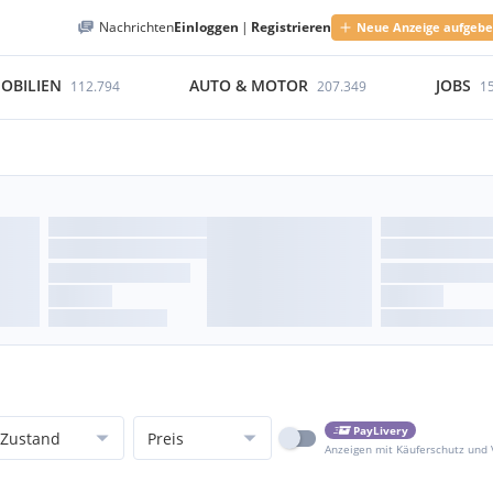
Nachrichten
Einloggen
|
Registrieren
Neue Anzeige aufgeb
OBILIEN
AUTO & MOTOR
JOBS
112.794
207.349
1
PayLivery
Zustand
Preis
Anzeigen mit Käuferschutz und