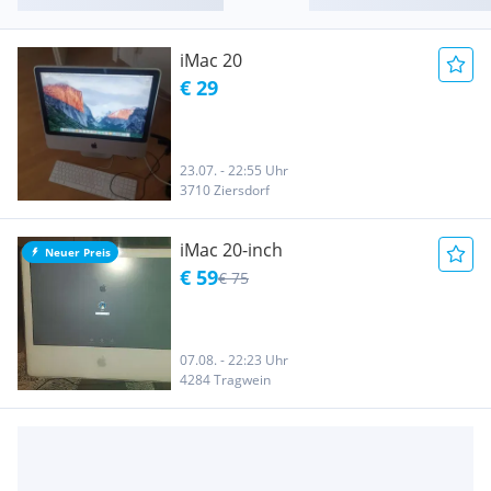
iMac 20
€ 29
23.07. - 22:55 Uhr
3710 Ziersdorf
iMac 20-inch
Neuer Preis
€ 59
€ 75
07.08. - 22:23 Uhr
4284 Tragwein