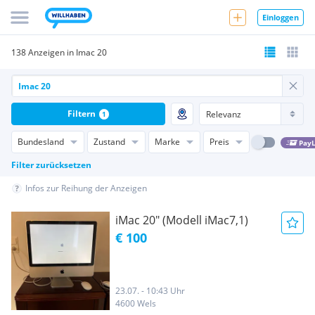
Einloggen
138 Anzeigen in Imac 20
Filtern
1
Bundesland
Zustand
Marke
Preis
PayL
Filter zurücksetzen
Infos zur Reihung der Anzeigen
iMac 20" (Modell iMac7,1)
€ 100
23.07. - 10:43 Uhr
4600 Wels