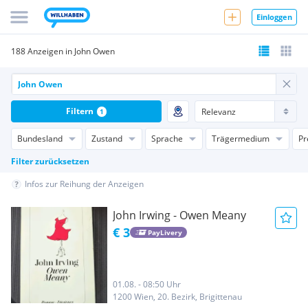
Einloggen
188 Anzeigen in John Owen
Filtern
1
Bundesland
Zustand
Sprache
Trägermedium
Pr
Filter zurücksetzen
Infos zur Reihung der Anzeigen
John Irwing - Owen Meany
€ 3
PayLivery
01.08. - 08:50 Uhr
1200 Wien, 20. Bezirk, Brigittenau