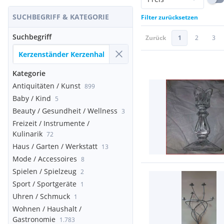
SUCHBEGRIFF & KATEGORIE
Filter zurücksetzen
Suchbegriff
Zurück
1
2
3
Kategorie
Antiquitäten / Kunst
899
Baby / Kind
5
Beauty / Gesundheit / Wellness
3
Freizeit / Instrumente /
Kulinarik
72
Haus / Garten / Werkstatt
13
Mode / Accessoires
8
Spielen / Spielzeug
2
Sport / Sportgeräte
1
Uhren / Schmuck
1
Wohnen / Haushalt /
Gastronomie
1.783