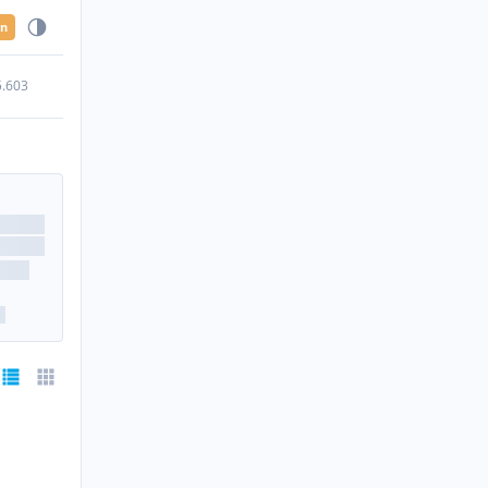
en
5.603