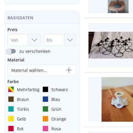
BASISDATEN
Preis
zu verschenken
Material
Material wählen...
Farbe
Mehrfarbig
Schwarz
Braun
Blau
Türkis
Grün
Gelb
Orange
Rot
Rosa