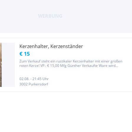
Kerzenhalter, Kerzenständer
€ 15
Zum Verkauf steht ein rustikaler Kerzenhalter mit einer großen
roten Kerze! VP.: € 15,00 Mfg Günther Verkaufte Ware wird
unverzüglich als „verkauft“ markiert bzw. bei Abholung/Versand
gelöscht. Solange die Ware hier aufscheint ist sie zu haben!...
02.08. - 21:45 Uhr
3002 Purkersdorf