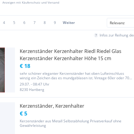
Anzeigen mit Käuferschutz und Versand
4
5
6
7
8
9
Weiter
Infos zur Reihung d
Kerzenständer Kerzenhalter Riedl Riedel Glas
Kerzenständer Kerzenhalter Höhe 15 cm
€ 18
sehr schöner eleganter Kerzenständer hat oben Lufteinschluss
winzig ein Zeichen das es mundgeblasen ist. Vintage 60er oder 70er
jahre Wird im Karton in Karton verpackt paket versand 8 euro mit
29.07. - 08:47 Uhr
bruchversicherung 12 euro Privatverkauf keine...
8230 Hartberg
Kerzenständer, Kerzenhalter
€ 5
Kerzenständer aus Metall Selbstabholung Privatverkauf ohne
Gewährleistung