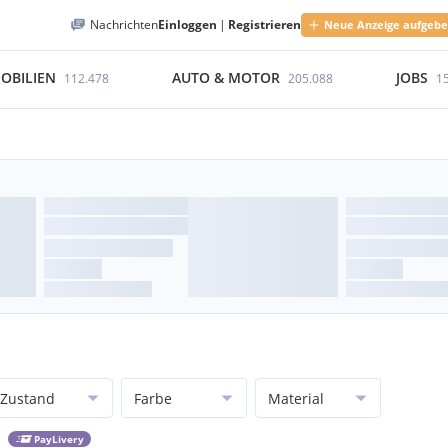
Nachrichten
Einloggen
|
Registrieren
Neue Anzeige aufgeb
OBILIEN
AUTO & MOTOR
JOBS
112.478
205.088
1
Zustand
Farbe
Material
PayLivery