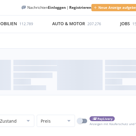
Nachrichten
Einloggen
|
Registrieren
Neue Anzeige aufgeb
OBILIEN
AUTO & MOTOR
JOBS
112.789
207.276
1
PayLivery
Zustand
Preis
Anzeigen mit Käuferschutz und