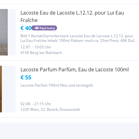
Lacoste Eau de Lacoste L.12.12. pour Lui Eau
Fraîche
€ 40
PayLivery
Bild 1 Rarität/Sammlerstück Lacoste Eau de Lacoste L.12.12. pour
Lui Eau Fraîche Inhalt: 100ml Flakon> noch ca. 55ml Preis: 40€ Duft
ist im einwandfreien Zustand/kein Qualitätsverlust. Batchcode
12.07. - 10:03 Uhr
gerne bei Anfrage.
4150 Berg bei Rohrbach
Lacoste Parfum Parfüm, Eau de Lacoste 100ml
€ 55
Lacoste Parfüm 100ml Neu und versiegelt.
02.08. - 21:15 Uhr
1220 Wien, 22. Bezirk, Donaustadt