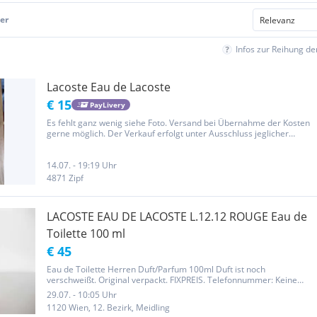
er
Infos zur Reihung d
Lacoste Eau de Lacoste
€ 15
PayLivery
Es fehlt ganz wenig siehe Foto. Versand bei Übernahme der Kosten
gerne möglich. Der Verkauf erfolgt unter Ausschluss jeglicher
Gewährleistung.
14.07. - 19:19 Uhr
4871 Zipf
LACOSTE EAU DE LACOSTE L.12.12 ROUGE Eau de
Toilette 100 ml
€ 45
Eau de Toilette Herren Duft/Parfum 100ml Duft ist noch
verschweißt. Original verpackt. FIXPREIS. Telefonnummer: Keine
Gewährleistungen / keine Rücknahme / Privatverkauf ja
29.07. - 10:05 Uhr
1120 Wien, 12. Bezirk, Meidling