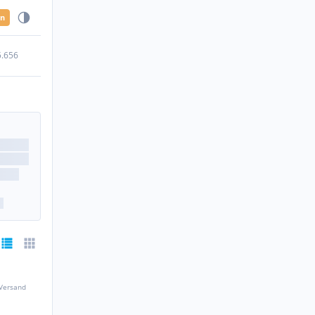
en
5.656
 Versand