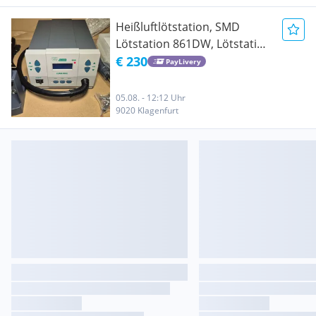
Heißluftlötstation, SMD
Lötstation 861DW, Lötstation
Heißluft
€ 230
PayLivery
05.08. - 12:12 Uhr
9020 Klagenfurt