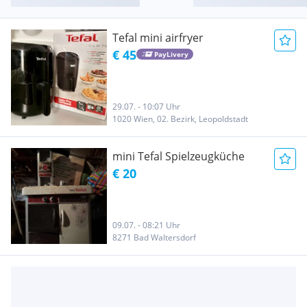
Tefal mini airfryer
€ 45
PayLivery
29.07. - 10:07 Uhr
1020 Wien, 02. Bezirk, Leopoldstadt
mini Tefal Spielzeugküche
€ 20
09.07. - 08:21 Uhr
8271 Bad Waltersdorf