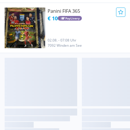
Panini FIFA 365
€ 10
PayLivery
02.08. - 07:08 Uhr
7092 Winden am See