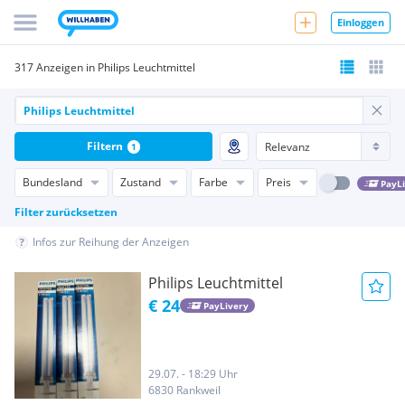
Einloggen
317 Anzeigen in Philips Leuchtmittel
Filtern
1
Bundesland
Zustand
Farbe
Preis
PayL
Filter zurücksetzen
Infos zur Reihung der Anzeigen
Philips Leuchtmittel
€ 24
PayLivery
29.07. - 18:29 Uhr
6830 Rankweil