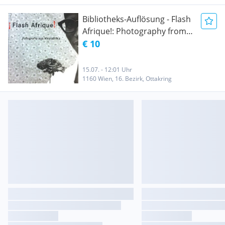
Bibliotheks-Auflösung - Flash
Afrique!: Photography from
West Africa
€ 10
15.07. - 12:01 Uhr
1160 Wien, 16. Bezirk, Ottakring