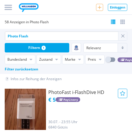
Einloggen
58 Anzeigen in Photo Flash
Filtern
1
Bundesland
Zustand
Marke
Preis
PayL
Filter zurücksetzen
Infos zur Reihung der Anzeigen
PhotoFast i-FlashDive HD
€ 5
PayLivery
30.07. - 23:55 Uhr
6840 Götzis