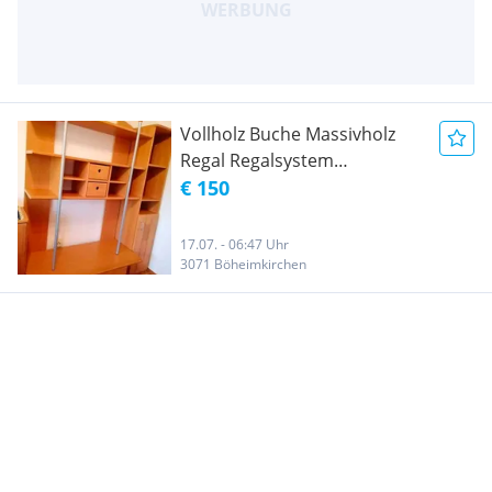
Vollholz Buche Massivholz
Regal Regalsystem
Mediencenter Wohnwand
€ 150
medienwand
17.07. - 06:47 Uhr
3071 Böheimkirchen