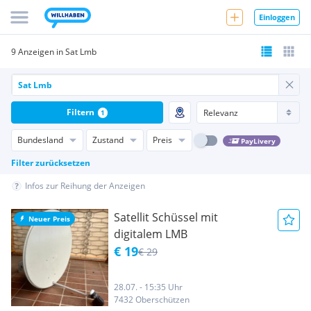
Einloggen
9 Anzeigen in Sat Lmb
Filtern
1
Bundesland
Zustand
Preis
PayLivery
Filter zurücksetzen
Infos zur Reihung der Anzeigen
Satellit Schüssel mit
Neuer Preis
digitalem LMB
€ 19
€ 29
28.07. - 15:35 Uhr
7432 Oberschützen