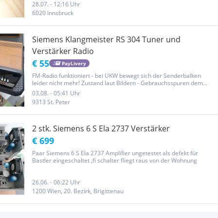
28.07. - 12:16 Uhr
6020 Innsbruck
Siemens Klangmeister RS 304 Tuner und
Verstärker Radio
€ 55
PayLivery
FM-Radio funktioniert - bei UKW bewegt sich der Senderbalken
leider nicht mehr! Zustand laut Bildern - Gebrauchsspuren dem
Alter entsprechend vorhanden Privatverkauf - keine Garantie,
03.08. - 05:41 Uhr
Gewährleistung oder Rücknahme
9313 St. Peter
2 stk. Siemens 6 S Ela 2737 Verstärker
€ 699
Paar Siemens 6 S Ela 2737 Amplifier ungetestet als defekt für
Bastler eingeschaltet ,fi schalter fliegt raus von der Wohnung
26.06. - 06:22 Uhr
1200 Wien, 20. Bezirk, Brigittenau