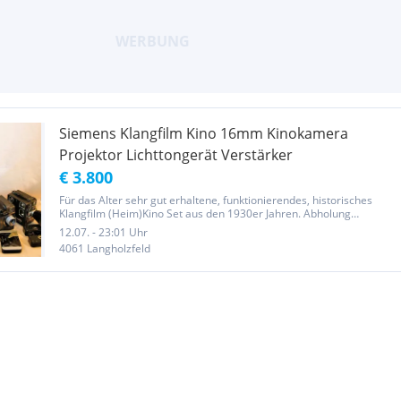
Siemens Klangfilm Kino 16mm Kinokamera
Projektor Lichttongerät Verstärker
€ 3.800
Für das Alter sehr gut erhaltene, funktionierendes, historisches
Klangfilm (Heim)Kino Set aus den 1930er Jahren. Abholung
bevorzugt! Kameras auch einzeln zu verkaufen. Siemens 16mm
12.07. - 23:01 Uhr
Standardprojektor mit Meyer Görlitz Kinon Superior 5cm. Mit
4061 Langholzfeld
gestecktem...