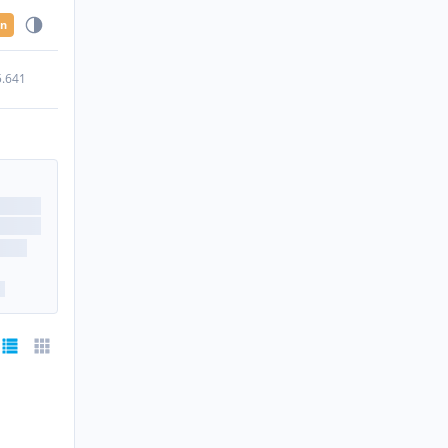
en
5.641