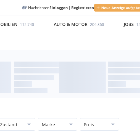
Nachrichten
Einloggen
|
Registrieren
Neue Anzeige aufgeb
OBILIEN
AUTO & MOTOR
JOBS
112.740
206.860
1
Zustand
Marke
Preis