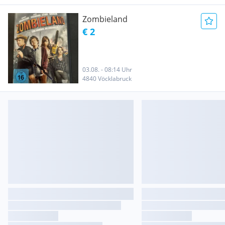
Zombieland
€ 2
03.08. - 08:14 Uhr
4840 Vöcklabruck