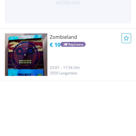
Zombieland
€ 10
PayLivery
23.07. - 11:54 Uhr
3550 Langenlois