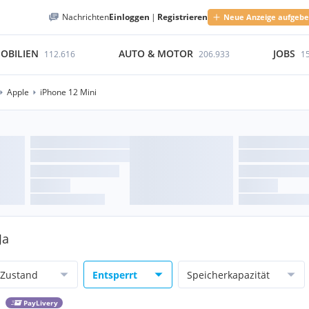
Nachrichten
Einloggen
|
Registrieren
Neue Anzeige aufgeb
OBILIEN
AUTO & MOTOR
JOBS
112.616
206.933
1
Apple
iPhone 12 Mini
Ja
Zustand
Entsperrt
Speicherkapazität
PayLivery