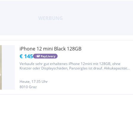
iPhone 12 mini Black 128GB
€ 145
PayLivery
Verkaufe sehr gut erhaltenes iPhone 12mini mit 128GB, ohne
Kratzer oder Displayschäden, Panzerglas ist drauf. Akkukapazität
liegt bei 85%. Kabel bzw. Zubehör bis auf die originale Box ist nicht
dabei.
Heute, 17:35 Uhr
8010 Graz