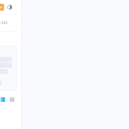
en
5.542