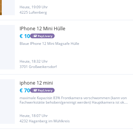
bzw. am Rahmen vorhanden. Mängel: Hauptkamera fokussiert...
Heute, 19:09 Uhr
4225 Luftenberg
IPhone 12 Mini Hülle
€ 10
PayLivery
Blaue IPhone 12 Mini Magsafe Hülle
Heute, 18:32 Uhr
3701 Großweikersdorf
iphone 12 mini
€ 70
PayLivery
maximale Kapazität 83% Frontkamera verschwommen (kann von
Fachwerkstätte behoben/gereinigt werden) Hauptkamera ist ok.
Keine Kratzer, wurde immer mit Panzerglas verwendet. Inklusive
Handyhülle
Heute, 18:07 Uhr
4232 Hagenberg im Mühlkreis