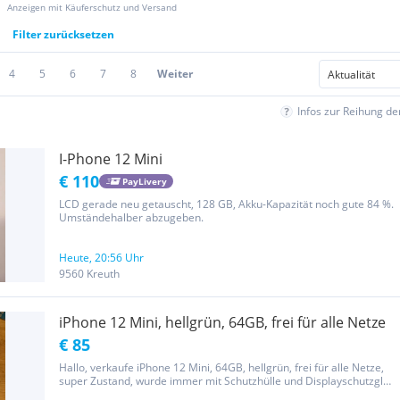
Anzeigen mit Käuferschutz und Versand
Filter zurücksetzen
4
5
6
7
8
Weiter
Infos zur Reihung d
I-Phone 12 Mini
€ 110
PayLivery
LCD gerade neu getauscht, 128 GB, Akku-Kapazität noch gute 84 %.
Umständehalber abzugeben.
Heute, 20:56 Uhr
9560 Kreuth
iPhone 12 Mini, hellgrün, 64GB, frei für alle Netze
€ 85
Hallo, verkaufe iPhone 12 Mini, 64GB, hellgrün, frei für alle Netze,
super Zustand, wurde immer mit Schutzhülle und Displayschutzglas
verwendet, nur minimale Gebrauchsspuren in Form feiner Kratzer